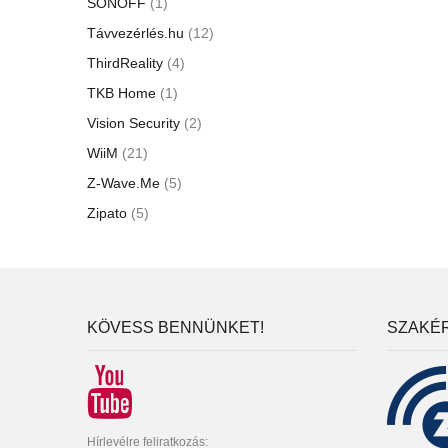
SONOFF
(1)
Távvezérlés.hu
(12)
ThirdReality
(4)
TKB Home
(1)
Vision Security
(2)
WiiM
(21)
Z-Wave.Me
(5)
Zipato
(5)
KÖVESS BENNÜNKET!
SZAKÉR
Hírlevélre feliratkozás: