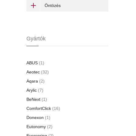
Öntözés
Gyártók
ABUS
(1)
Aeotec
(32)
Aqara
(2)
Arylic
(7)
BeNext
(1)
ComfortClick
(16)
Donexon
(1)
Eutonomy
(2)
Everspring
(2)