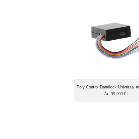
Poly Control Danalock Un
mod
Ár: 99 
2db relé és egy 
ki
könnyen telepí
256bi
kommunik
A Danalock applikációján 
lehetőséged van, hogy hozzáférést 
kulcsokat) adj családtagjaidnak, ba
vagy kollégáidnak, de néhány kattin
is távolíthatsz jogosul
rendszeredből. Az appon kere
Poly Control Danalock Universal 
nyomon követheted ki és mikor nyito
Ár: 99 000 Ft