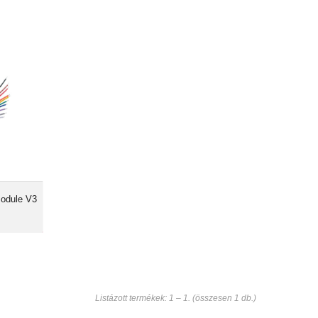
iversal
ule V3
000 Ft
power
menet
thető
t AES
áció
keresztül
(virtuális
rátaidnak
tással el
tságokat a
sztül így
module V3
tta, zárta
az...
Listázott termékek: 1 – 1. (összesen 1 db.)