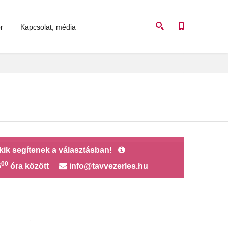
r
Kapcsolat, média
akik segítenek a választásban!
00
6
óra között
info@tavvezerles.hu