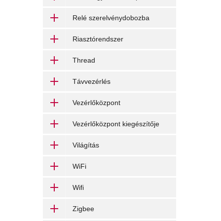
Relé szerelvénydobozba
Riasztórendszer
Thread
Távvezérlés
Vezérlőközpont
Vezérlőközpont kiegészítője
Világítás
WiFi
Wifi
Zigbee