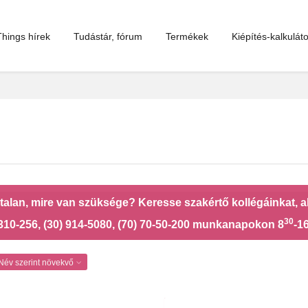
hings hírek
Tudástár, fórum
Termékek
Kiépítés-kalkuláto
talan, mire van szüksége? Keresse szakértő kollégáinkat, 
30
310-256, (30) 914-5080, (70) 70-50-200 munkanapokon 8
-1
Név szerint növekvő