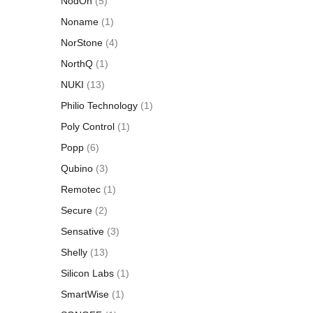
NodOn
(5)
Noname
(1)
NorStone
(4)
NorthQ
(1)
NUKI
(13)
Philio Technology
(1)
Poly Control
(1)
Popp
(6)
Qubino
(3)
Remotec
(1)
Secure
(2)
Sensative
(3)
Shelly
(13)
Silicon Labs
(1)
SmartWise
(1)