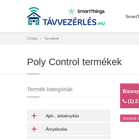
SmartT
Címlap
Termékek
Poly Control termékek
Termék kategóriák
Bizony
(1) 2
Ajtó-, ablaknyitás
Sorrend:
Árnyékolás