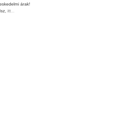
ereskedelmi árak!
dsz,
itt...