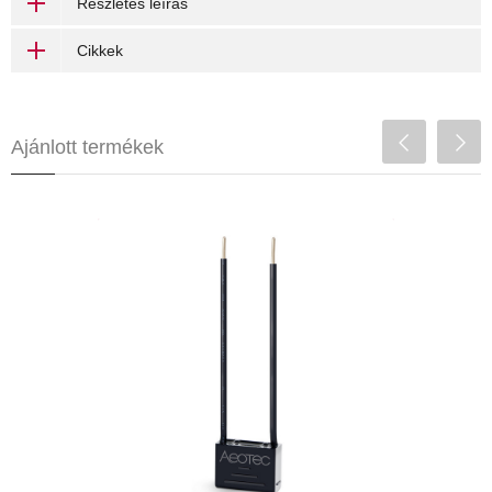
Részletes leírás
Cikkek
Ajánlott termékek
Aeotec Dimmer Bypass
5450 Ft
Aeotec Dimmer-hez
bypass funkció
apró méret
Az Aeotec Bypass egy kiegészítő eszköz az
Aeotec Nano Dimmer-hez. Bypass