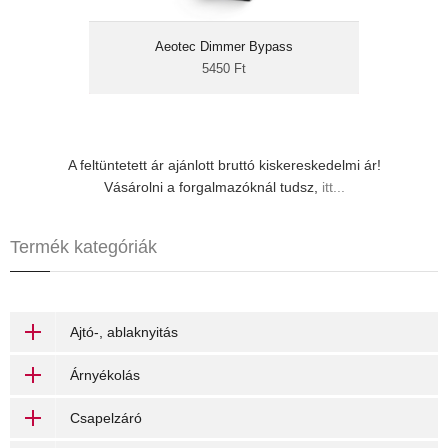
alkalmazásával kiküszöbölhető a
fényforrások vibrálása, és lehetővé teszi a kis
teljesítményű fényforrások megfelelő
Aeotec Dimmer Bypass
szabályzását.
5450 Ft
A feltüntetett ár ajánlott bruttó kiskereskedelmi ár!
Vásárolni a forgalmazóknál tudsz,
itt...
Termék kategóriák
Ajtó-, ablaknyitás
Árnyékolás
Csapelzáró