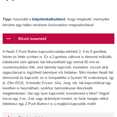
Tipp:
használd a
kiépítéskalkulátort
, hogy megtudd, mennyibe
kerülne egy teljes rendszer kulcsrakész megvalósítása!
Rövid ismertető
A Heatit Z-Push Button kapcsolócsaládja elérhető 2, 4 és 8 gombbal,
fekete és fehér színben is. Ez a 2-gombos változat is elemmel működik,
kábelezést nem igényel, bár felszerelhető egy normál 65 mm-es
szerelvénydoboz fölé, mint bármely kapcsoló, konnektor, viszont akár
ragasztással is rögzíthető bármilyen sík felületen. Mint minden Heatit fali
termosztát és kapcsoló, ez is kompatibilis a System 55 szabvánnyal, így
pl.
Elko RS16, Schneider Exxact, Gira, Jung
, stb. fali kapcsolókkal egy
keretben is használható, azokhoz harmonikusan illeszkedik
megjelenésben. Van egy ilyen kapcsolód, konnektorod a falon? Vegyél
hozzá egy 2-es, 3-as vagy akármilyen keretet, és fúrás faragás nélkül
feltehetsz egy Z-Push Button-t is a meglévő kapcsolók mellé!