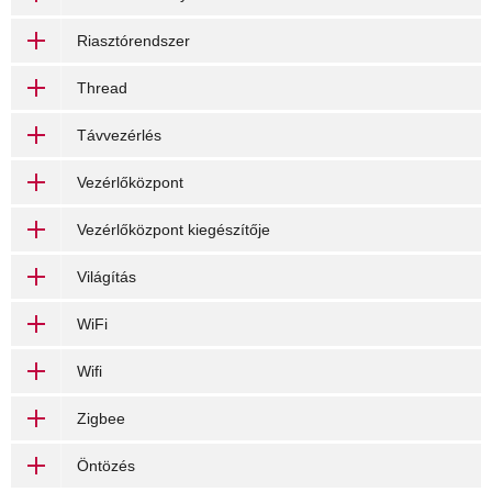
Riasztórendszer
Thread
Távvezérlés
Vezérlőközpont
Vezérlőközpont kiegészítője
Világítás
WiFi
Wifi
Zigbee
Öntözés