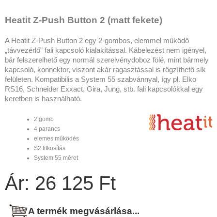
Heatit Z-Push Button 2 (matt fekete)
A Heatit Z-Push Button 2 egy 2-gombos, elemmel működő
„távvezérlő” fali kapcsoló kialakítással. Kábelezést nem igényel,
bár felszerelhető egy normál szerelvénydoboz fölé, mint bármely
kapcsoló, konnektor, viszont akár ragasztással is rögzíthető sík
felületen. Kompatibilis a System 55 szabvánnyal, így pl. Elko
RS16, Schneider Exxact, Gira, Jung, stb. fali kapcsolókkal egy
keretben is használható.
2 gomb
4 parancs
elemes működés
S2 titkosítás
System 55 méret
Ár: 26 125 Ft
A termék megvásárlása...