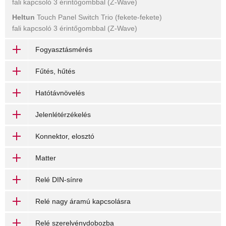
fali kapcsoló 3 érintőgombbal (Z-Wave)
Heltun
Touch Panel Switch Trio (fekete-fekete)
fali kapcsoló 3 érintőgombbal (Z-Wave)
Fogyasztásmérés
Fűtés, hűtés
Hatótávnövelés
Jelenlétérzékelés
Konnektor, elosztó
Matter
Relé DIN-sínre
Relé nagy áramú kapcsolásra
Relé szerelvénydobozba