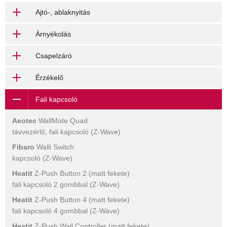
Ajtó-, ablaknyitás
Árnyékolás
Csapelzáró
Érzékelő
Fali kapcsoló
Aeotec
WallMote Quad
távvezérlő, fali kapcsoló (Z-Wave)
Fibaro
Walli Switch
kapcsoló (Z-Wave)
Heatit
Z-Push Button 2 (matt fekete)
fali kapcsoló 2 gombbal (Z-Wave)
Heatit
Z-Push Button 4 (matt fekete)
fali kapcsoló 4 gombbal (Z-Wave)
Heatit
Z-Push Wall Controller (matt fekete)