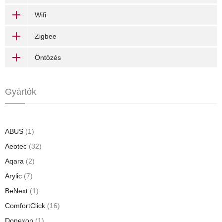
Wifi
Zigbee
Öntözés
Gyártók
ABUS
(1)
Aeotec
(32)
Aqara
(2)
Arylic
(7)
BeNext
(1)
ComfortClick
(16)
Donexon
(1)