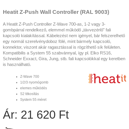
Heatit Z-Push Wall Controller (RAL 9003)
A Heatit Z-Push Controller Z-Wave 700-as, 1-2 vagy 3-
gombpárral rendelkező, elemmel működő „távvezérlő” fali
kapcsoló kialakítással. Kábelezést nem igényel, bár felszerelhető
egy normál szerelvénydoboz fölé, mint bármely kapcsoló,
konnektor, viszont akár ragasztással is rögzíthető sík felületen.
Kompatibilis a System 55 szabvánnyal, így pl. Elko RS16,
Schneider Exxact, Gira, Jung, stb. fali kapcsolókkal egy keretben
is használható.
Z-Wave 700
1/2/3 nyomógomb
elemes működés
S2 titkosítás
System 55 méret
Ár: 21 620 Ft