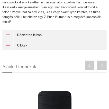
kapcsolókkal egy keretben is használható, azokhoz harmonikusan
illeszkedik megjelenésben. Van egy ilyen kapcsolód, konnektorod a
falon? Vegyél hozzá egy 2-es, 3-as vagy akármilyen keretet, és fúrás
faragás nélkül feltehetsz egy Z-Push Button-t is a meglévő kapcsolók
mellé!
Részletes leírás
Cikkek
Ajánlott termékek
WiiM Sound Lite (black)
95 970 Ft
beépített hangszórók
100W-os teljesítmény