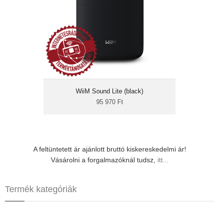
24-bit/192 kHz
hangvezérlés
multiroom-lejátszás
A WiiM Sound kijelző és tartozék távvezérlő
nélküli változata, teljesen azonos felépítéssel
és hangminőséggel. Kapható 2 darabos
(sztereó szet) csomagban is.
WiiM Sound Lite (black)
95 970 Ft
A feltüntetett ár ajánlott bruttó kiskereskedelmi ár!
Vásárolni a forgalmazóknál tudsz,
itt...
Termék kategóriák