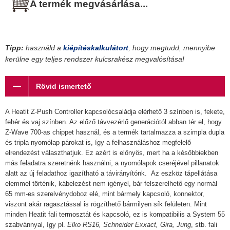
A termék megvásárlása...
Tipp:
használd a
kiépítéskalkulátort
, hogy megtudd, mennyibe
kerülne egy teljes rendszer kulcsrakész megvalósítása!
Rövid ismertető
A Heatit Z-Push Controller kapcsolócsaládja elérhető 3 színben is, fekete,
fehér és vaj színben. Az előző távvezérlő generációtól abban tér el, hogy
Z-Wave 700-as chippet használ, és a termék tartalmazza a szimpla dupla
és tripla nyomólap párokat is, így a felhasználáshoz megfelelő
elrendezést választhatjuk. Ez azért is előnyös, mert ha a későbbiekben
más feladatra szeretnénk használni, a nyomólapok cseréjével pillanatok
alatt az új feladathoz igazítható a távirányítónk. Az eszköz tápellátása
elemmel történik, kábelezést nem igényel, bár felszerelhető egy normál
65 mm-es szerelvénydoboz elé, mint bármely kapcsoló, konnektor,
viszont akár ragasztással is rögzíthető bármilyen sík felületen. Mint
minden Heatit fali termosztát és kapcsoló, ez is kompatibilis a System 55
szabvánnyal, így pl.
Elko RS16, Schneider Exxact, Gira, Jung
, stb. fali