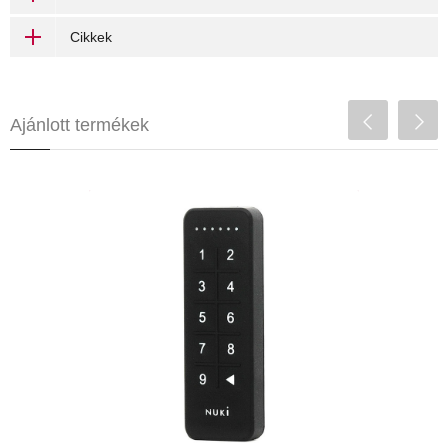
Cikkek
Ajánlott termékek
NUKI Keypad
31 680 Ft
könnyen telepíthető
Bluetooth kapcsolat
elemes működés
cseregarancia ellopáskor
A Keypad egy kódpad (számbillentyűzet).
Akár 200 darab 6-számjegyű kód tárolására
is képes. Bluetooth-on kapcsolódik a Smart