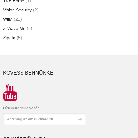
TKB Home
(1)
Vision Security
(2)
WiiM
(21)
Z-Wave.Me
(5)
Zipato
(5)
KÖVESS BENNÜNKET!
Hírlevélre feliratkozás: