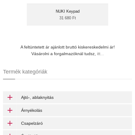
Lock zárhoz vagy a NUKI Bridge-hez és
elemmel működik, így felszerelése
NUKI Keypad
kábelezést nem igényel; akár fel is
31 680 Ft
ragasztható bármilyen sík felületre az ajtón
vagy mellette.
A feltüntetett ár ajánlott bruttó kiskereskedelmi ár!
Vásárolni a forgalmazóknál tudsz,
itt...
Termék kategóriák
Ajtó-, ablaknyitás
Árnyékolás
Csapelzáró