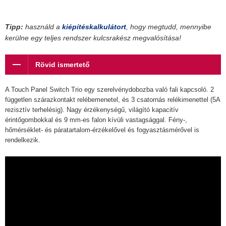
Tipp:
használd a
kiépítéskalkulátort
, hogy megtudd, mennyibe
kerülne egy teljes rendszer kulcsrakész megvalósítása!
Rövid ismertető
A Touch Panel Switch Trio egy szerelvénydobozba való fali kapcsoló. 2
független szárazkontakt relébemenetel, és 3 csatornás relékimenettel (5A
rezisztív terhelésig). Nagy érzékenységű, világító kapacitív
érintőgombokkal és 9 mm-es falon kívüli vastagsággal. Fény-,
hőmérséklet- és páratartalom-érzékelővel és fogyasztásmérővel is
rendelkezik.