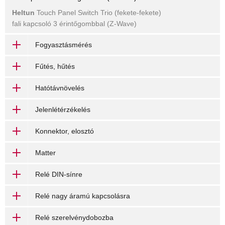
Heltun
Touch Panel Switch Trio (fekete-fekete)
fali kapcsoló 3 érintőgombbal (Z-Wave)
Fogyasztásmérés
Fűtés, hűtés
Hatótávnövelés
Jelenlétérzékelés
Konnektor, elosztó
Matter
Relé DIN-sínre
Relé nagy áramú kapcsolásra
Relé szerelvénydobozba