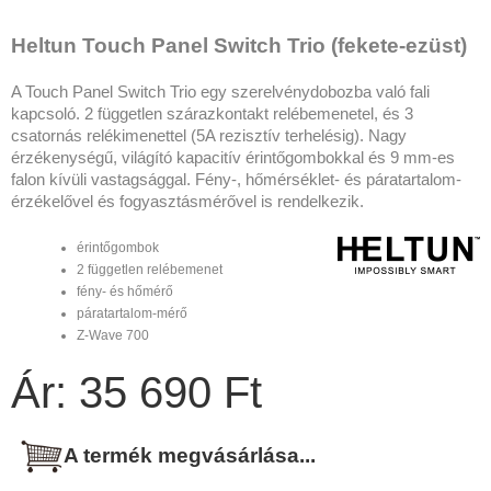
Heltun Touch Panel Switch Trio (fekete-ezüst)
A Touch Panel Switch Trio egy szerelvénydobozba való fali
kapcsoló. 2 független szárazkontakt relébemenetel, és 3
csatornás relékimenettel (5A rezisztív terhelésig). Nagy
érzékenységű, világító kapacitív érintőgombokkal és 9 mm-es
falon kívüli vastagsággal. Fény-, hőmérséklet- és páratartalom-
érzékelővel és fogyasztásmérővel is rendelkezik.
érintőgombok
2 független relébemenet
fény- és hőmérő
páratartalom-mérő
Z-Wave 700
Ár: 35 690 Ft
A termék megvásárlása...