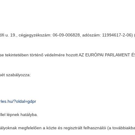
tőfi u. 19., cégjegyzékszám: 06-09-006828, adószám: 11994617-2-06) (
ése tekintetében történő védelmére hozott AZ EURÓPAI PARLAMENT 
ését szabályozza:
erles.hu/?oldal=gdpr
llel lépnek hatályba.
bályoknak megfelelően a közte és regisztrált felhasználói (a továbbiakba