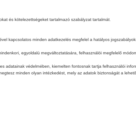
kat és kötelezettségeket tartalmazó szabályzat tartalmát.
gével kapcsolatos minden adatkezelés megfelel a hatályos jogszabályokb
indenkori, egyoldalú megváltoztatására, felhasználói megfelelő módon 
yes adatainak védelmében, kiemelten fontosnak tartja felhasználói infor
megtesz minden olyan intézkedést, mely az adatok biztonságát a lehető