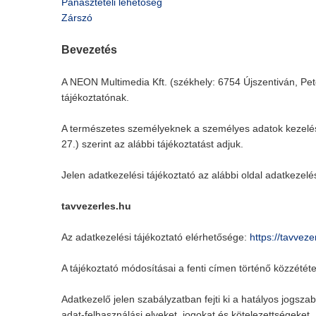
Panasztételi lehetőség
Zárszó
Bevezetés
A NEON Multimedia Kft. (székhely: 6754 Újszentiván, Pe
tájékoztatónak.
A természetes személyeknek a személyes adatok kezel
27.) szerint az alábbi tájékoztatást adjuk.
Jelen adatkezelési tájékoztató az alábbi oldal adatkezel
tavvezerles.hu
Az adatkezelési tájékoztató elérhetősége:
https://tavvez
A tájékoztató módosításai a fenti címen történő közzététe
Adatkezelő jelen szabályzatban fejti ki a hatályos jogsza
adat-felhasználási elveket, jogokat és kötelezettségeket.