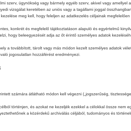
almi szerv, ügynökség vagy bármely egyéb szerv, akivel vagy amellyel a 
gyedi vizsgálat keretében az uniós vagy a tagállami joggal összhang
li kezelése meg kell, hogy feleljen az adatkezelés céljainak megfelelő
éntes, konkrét és megfelelő tájékoztatáson alapuló és egyértelmű kinyilv
 jelzi, hogy beleegyezését adja az őt érintő személyes adatok kezeléséh
mely a továbbított, tárolt vagy más módon kezelt személyes adatok vél
 való jogosulatlan hozzáférést eredményezi.
k
intett számára átlátható módon kell végezni („jogszerűség, tisztességes
célból történjen, és azokat ne kezeljék ezekkel a célokkal össze nem 
ztethetőnek a közérdekű archiválás céljából, tudományos és történelmi k