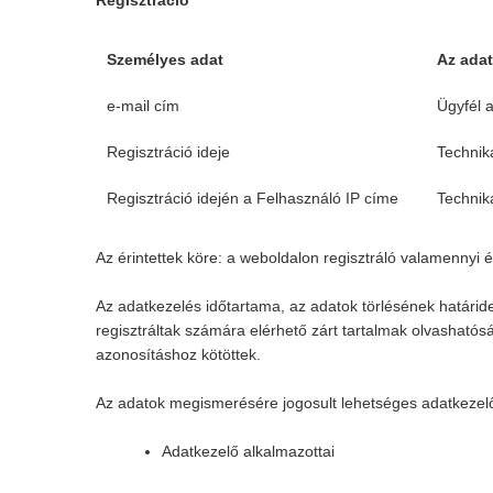
Regisztráció
Személyes adat
Az adat
e-mail cím
Ügyfél 
Regisztráció ideje
Technik
Regisztráció idején a Felhasználó IP címe
Technik
Az érintettek köre: a weboldalon regisztráló valamennyi ér
Az adatkezelés időtartama, az adatok törlésének határidej
regisztráltak számára elérhető zárt tartalmak olvashatósá
azonosításhoz kötöttek.
Az adatok megismerésére jogosult lehetséges adatkezel
Adatkezelő alkalmazottai