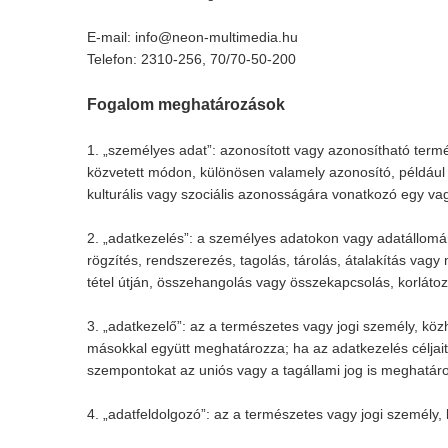
E-mail: info@neon-multimedia.hu
Telefon: 2310-256, 70/70-50-200
Fogalom meghatározások
1. „személyes adat”: azonosított vagy azonosítható term
közvetett módon, különösen valamely azonosító, például n
kulturális vagy szociális azonosságára vonatkozó egy va
2. „adatkezelés”: a személyes adatokon vagy adatállomá
rögzítés, rendszerezés, tagolás, tárolás, átalakítás vag
tétel útján, összehangolás vagy összekapcsolás, korlátoz
3. „adatkezelő”: az a természetes vagy jogi személy, kö
másokkal együtt meghatározza; ha az adatkezelés céljait
szempontokat az uniós vagy a tagállami jog is meghatáro
4. „adatfeldolgozó”: az a természetes vagy jogi személ