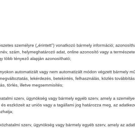
észetes személyre („érintett”) vonatkozó bármely információ; azonosíth
év, szám, helymeghatározó adat, online azonosító vagy a természetes sz
gy több tényező alapján azonosítható;
nyokon automatizált vagy nem automatizált módon végzett bármely műv
y megváltoztatás, lekérdezés, betekintés, felhasználás, közlés továbbí
ás, törlés, illetve megsemmisítés;
zhatalmi szerv, ügynökség vagy bármely egyéb szerv, amely a személyes
 és eszközeit az uniós vagy a tagállami jog határozza meg, az adatkeze
zhatja;
y, közhatalmi szerv, ügynökség vagy bármely egyéb szerv, amely az ada