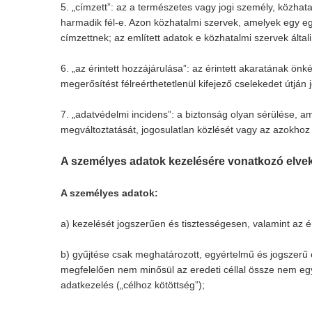
5. „címzett”: az a természetes vagy jogi személy, közhat
harmadik fél-e. Azon közhatalmi szervek, amelyek egy e
címzettnek; az említett adatok e közhatalmi szervek álta
6. „az érintett hozzájárulása”: az érintett akaratának önk
megerősítést félreérthetetlenül kifejező cselekedet útján
7. „adatvédelmi incidens”: a biztonság olyan sérülése, a
megváltoztatását, jogosulatlan közlését vagy az azokhoz
A személyes adatok kezelésére vonatkozó elve
A személyes adatok:
a) kezelését jogszerűen és tisztességesen, valamint az ér
b) gyűjtése csak meghatározott, egyértelmű és jogszerű 
megfelelően nem minősül az eredeti céllal össze nem egye
adatkezelés („célhoz kötöttség”);