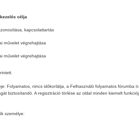
kezelés célja
azonosítása, kapcsolattartás
ai művelet végrehajtása
ai művelet végrehajtása
intett.
e: Folyamatos, nincs időkorlátja, a Felhasználó folyamatos fórumba írási
gát biztosítandó. A regisztráció törlése az oldal minden kiemelt funkci
ők személye: