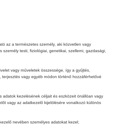
ató az a természetes személy, aki közvetlen vagy
emély testi, fiziológiai, genetikai, szellemi, gazdasági,
elet vagy műveletek összessége, így a gyűjtés,
tás, terjesztés vagy egyéb módon történő hozzáférhetővé
 adatok kezelésének céljait és eszközeit önállóan vagy
lőt vagy az adatkezelő kijelölésére vonatkozó különös
tkezelő nevében személyes adatokat kezel;