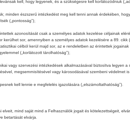
levánsak kell, hogy legyenek, és a szükségesre kell korlátozódniuk („a
ük; minden észszerű intézkedést meg kell tenni annak érdekében, hogy 
tsék („pontosság”);
rintettek azonosítását csak a személyes adatok kezelése céljainak elé
kor kerülhet sor, amennyiben a személyes adatok kezelésére a 89. cik
tatisztikai célból kerül majd sor, az e rendeletben az érintettek joga
gyelemmel („korlátozott tárolhatóság”);
hnikai vagy szervezési intézkedések alkalmazásával biztosítva legyen 
ztésével, megsemmisítésével vagy károsodásával szembeni védelmet is id
épesnek kell lennie e megfelelés igazolására („elszámoltathatóság”).
elveit, mind saját mind a Felhasználók jogait és kötelezettségeit, elvár
e betartását elvárja.