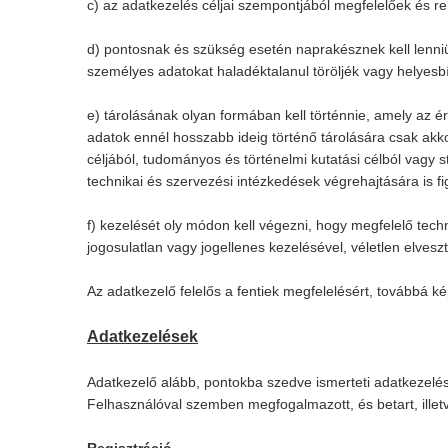
c) az adatkezelés céljai szempontjából megfelelőek és re
d) pontosnak és szükség esetén naprakésznek kell lenni
személyes adatokat haladéktalanul töröljék vagy helyesbí
e) tárolásának olyan formában kell történnie, amely az é
adatok ennél hosszabb ideig történő tárolására csak ak
céljából, tudományos és történelmi kutatási célból vagy s
technikai és szervezési intézkedések végrehajtására is fi
f) kezelését oly módon kell végezni, hogy megfelelő tec
jogosulatlan vagy jogellenes kezelésével, véletlen elves
Az adatkezelő felelős a fentiek megfelelésért, továbbá k
Adatkezelések
Adatkezelő alább, pontokba szedve ismerteti adatkezelési 
Felhasználóval szemben megfogalmazott, és betart, illetv