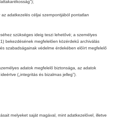
dattakarékosság”);
az adatkezelés céljai szempontjából pontatlan
réséhez szükséges ideig teszi lehetővé; a személyes
k (1) bekezdésének megfelelően közérdekű archiválás
inak és szabadságainak védelme érdekében előírt megfelelő
a személyes adatok megfelelő biztonsága, az adatok
eértve („integritás és bizalmas jelleg”).
ásait melyeket saját magával, mint adatkezelővel, illetve