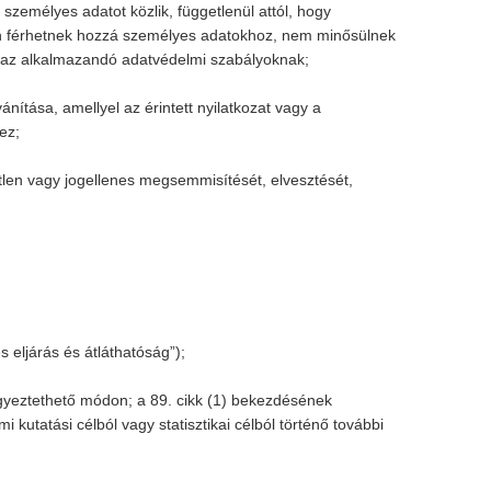
személyes adatot közlik, függetlenül attól, hogy
ban férhetnek hozzá személyes adatokhoz, nem minősülnek
en az alkalmazandó adatvédelmi szabályoknak;
ánítása, amellyel az érintett nyilatkozat vagy a
ez;
etlen vagy jogellenes megsemmisítését, elvesztését,
 eljárás és átláthatóság”);
egyeztethető módon; a 89. cikk (1) bekezdésének
utatási célból vagy statisztikai célból történő további