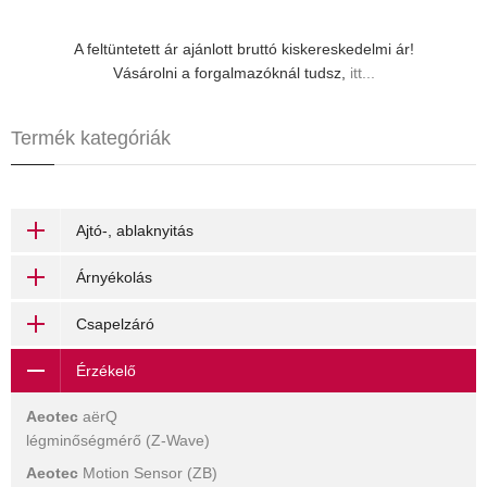
A feltüntetett ár ajánlott bruttó kiskereskedelmi ár!
Vásárolni a forgalmazóknál tudsz,
itt...
Termék kategóriák
Ajtó-, ablaknyitás
Árnyékolás
Csapelzáró
Érzékelő
Aeotec
aërQ
légminőségmérő (Z-Wave)
Aeotec
Motion Sensor (ZB)