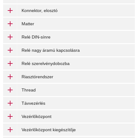
Konnektor, elosztó
Matter
Relé DIN-sínre
Relé nagy áramú kapcsolásra
Relé szerelvénydobozba
Riasztórendszer
Thread
Távvezérlés
Vezérlőközpont
Vezérlőközpont kiegészítője