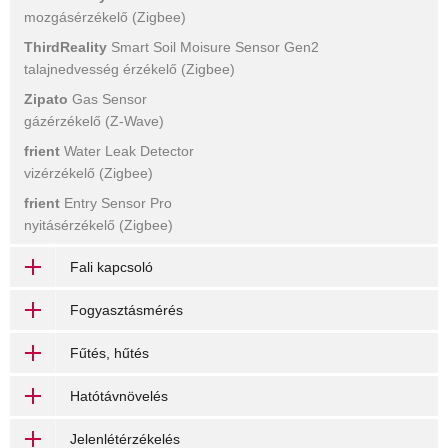
mozgásérzékelő (Zigbee)
ThirdReality
Smart Soil Moisure Sensor Gen2
talajnedvesség érzékelő (Zigbee)
Zipato
Gas Sensor
gázérzékelő (Z-Wave)
frient
Water Leak Detector
vizérzékelő (Zigbee)
frient
Entry Sensor Pro
nyitásérzékelő (Zigbee)
Fali kapcsoló
Fogyasztásmérés
Fűtés, hűtés
Hatótávnövelés
Jelenlétérzékelés