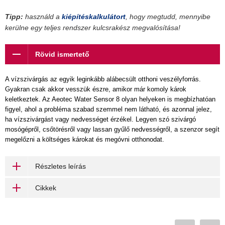
Tipp:
használd a
kiépítéskalkulátort
, hogy megtudd, mennyibe
kerülne egy teljes rendszer kulcsrakész megvalósítása!
Rövid ismertető
A vízszivárgás az egyik leginkább alábecsült otthoni veszélyforrás.
Gyakran csak akkor vesszük észre, amikor már komoly károk
keletkeztek. Az Aeotec Water Sensor 8 olyan helyeken is megbízhatóan
figyel, ahol a probléma szabad szemmel nem látható, és azonnal jelez,
ha vízszivárgást vagy nedvességet érzékel. Legyen szó szivárgó
mosógépről, csőtörésről vagy lassan gyűlő nedvességről, a szenzor segít
megelőzni a költséges károkat és megóvni otthonodat.
Részletes leírás
Cikkek