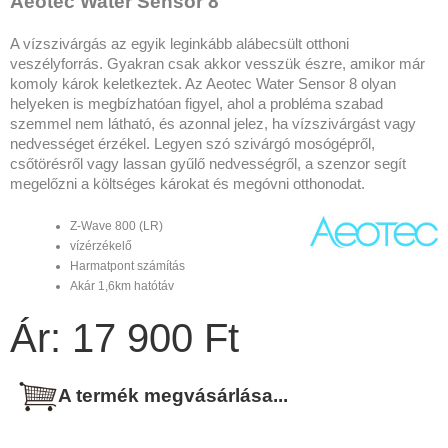
Aeotec Water Sensor 8
A vízszivárgás az egyik leginkább alábecsült otthoni
veszélyforrás. Gyakran csak akkor vesszük észre, amikor már
komoly károk keletkeztek. Az Aeotec Water Sensor 8 olyan
helyeken is megbízhatóan figyel, ahol a probléma szabad
szemmel nem látható, és azonnal jelez, ha vízszivárgást vagy
nedvességet érzékel. Legyen szó szivárgó mosógépről,
csőtörésről vagy lassan gyűlő nedvességről, a szenzor segít
megelőzni a költséges károkat és megóvni otthonodat.
Z-Wave 800 (LR)
vízérzékelő
Harmatpont számítás
Akár 1,6km hatótáv
Ár: 17 900 Ft
A termék megvásárlása...