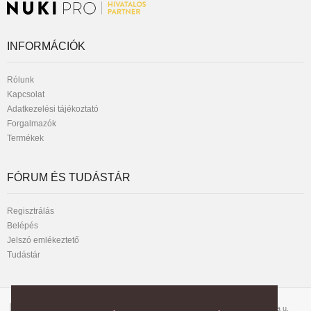
INFORMÁCIÓK
Rólunk
Kapcsolat
Adatkezelési tájékoztató
Forgalmazók
Termékek
FÓRUM ÉS TUDÁSTÁR
Regisztrálás
Belépés
Jelszó emlékeztető
Tudástár
Telefon:
1042 Budapest, József Attila u.