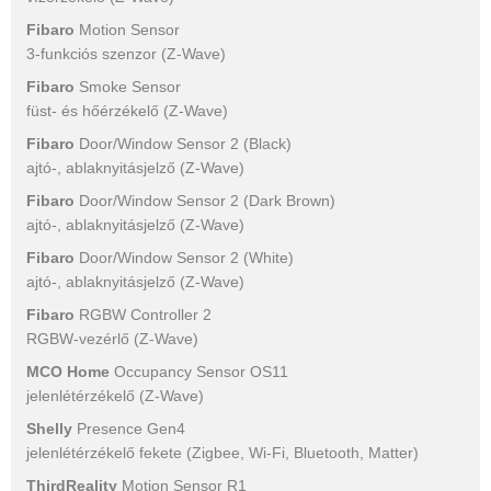
Fibaro
Motion Sensor
3-funkciós szenzor (Z-Wave)
Fibaro
Smoke Sensor
füst- és hőérzékelő (Z-Wave)
Fibaro
Door/Window Sensor 2 (Black)
ajtó-, ablaknyitásjelző (Z-Wave)
Fibaro
Door/Window Sensor 2 (Dark Brown)
ajtó-, ablaknyitásjelző (Z-Wave)
Fibaro
Door/Window Sensor 2 (White)
ajtó-, ablaknyitásjelző (Z-Wave)
Fibaro
RGBW Controller 2
RGBW-vezérlő (Z-Wave)
MCO Home
Occupancy Sensor OS11
jelenlétérzékelő (Z-Wave)
Shelly
Presence Gen4
jelenlétérzékelő fekete (Zigbee, Wi-Fi, Bluetooth, Matter)
ThirdReality
Motion Sensor R1