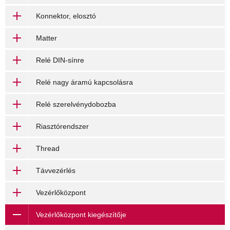
Konnektor, elosztó
Matter
Relé DIN-sínre
Relé nagy áramú kapcsolásra
Relé szerelvénydobozba
Riasztórendszer
Thread
Távvezérlés
Vezérlőközpont
Vezérlőközpont kiegészítője