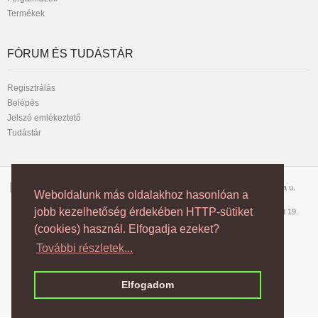
Termékek
FÓRUM ÉS TUDÁSTÁR
Regisztrálás
Belépés
Jelszó emlékeztető
Tudástár
Telefon:
1042 Budapest, József Attila u.
Weboldalunk más oldalakhoz hasonlóan a
1/2310-256
102. 3/6
jobb kezelhetőség érdekében HTTP-sütiket
vagy
70/70-50-200
6728 Szeged, Dorozsmai út 19.
(cookies) használ. Elfogadja ezeket?
További részletek...
Copyright © NEON Multimedia Kft.
Elfogadom