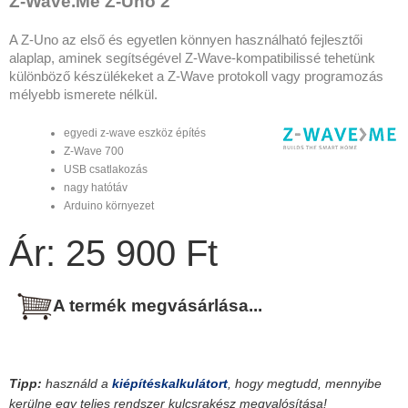
Z-Wave.Me Z-Uno 2
A Z-Uno az első és egyetlen könnyen használható fejlesztői
alaplap, aminek segítségével Z-Wave-kompatibilissé tehetünk
különböző készülékeket a Z-Wave protokoll vagy programozás
mélyebb ismerete nélkül.
egyedi z-wave eszköz építés
Z-Wave 700
USB csatlakozás
nagy hatótáv
Arduino környezet
Ár: 25 900 Ft
A termék megvásárlása...
Tipp:
használd a
kiépítéskalkulátort
, hogy megtudd, mennyibe
kerülne egy teljes rendszer kulcsrakész megvalósítása!