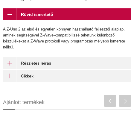
Rövid ismertető
A Z-Uno 2 az első és egyetlen könnyen használható fejlesztői alaplap,
aminek segítségével Z-Wave-kompatibilissé tehetünk különböző
készülékeket a Z-Wave protokoll vagy programozás mélyebb ismerete
nélkül.
Részletes leírás
Cikkek
Ajánlott termékek
Heatit Z-DIN 616 (6×16A)