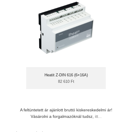
82 610 Ft
6 darab relé
max. 6×16A
6 digitális bemenet
S2 titkosítás
DIN-sínre szerelhető
A Heatit Z-DIN 616 egy DIN-sínre szerelhető,
6 darab relét és 6 digitális bemenetet
tartalmazó eszköz Z-Wave 500-as chippel.
Mind a 6 relé egyen- és váltóáram
kapcsolására is alkalmas akár 16A-ig. 6
Heatit Z-DIN 616 (6×16A)
bemenetére száraz kontaktust adó érzékelők
82 610 Ft
köthetőek, és ezek jelzései a Z-Wave
vezérlőközpontunkban előre...
A feltüntetett ár ajánlott bruttó kiskereskedelmi ár!
Vásárolni a forgalmazóknál tudsz,
itt...